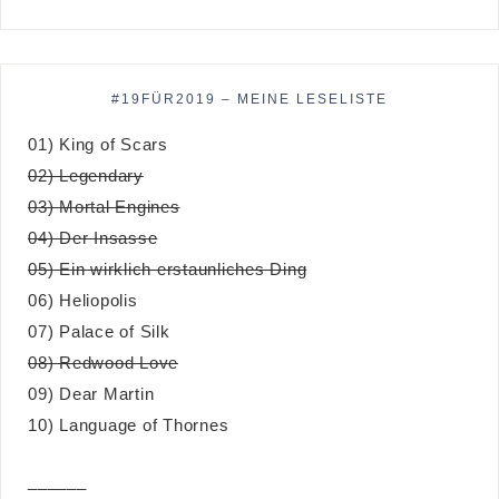
#19FÜR2019 – MEINE LESELISTE
01) King of Scars
02) Legendary
03) Mortal Engines
04) Der Insasse
05) Ein wirklich erstaunliches Ding
06) Heliopolis
07) Palace of Silk
08) Redwood Love
09) Dear Martin
10) Language of Thornes
______