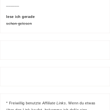
______
lese ich gerade
schon gelesen
* Freiwillig benutzte
Affiliate Links
. Wenn du etwas
über den Link kaufst, bekomme ich dafür eine