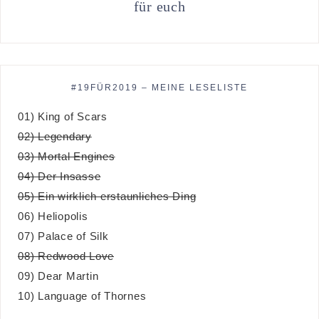
für euch
#19FÜR2019 – MEINE LESELISTE
01) King of Scars
02) Legendary
03) Mortal Engines
04) Der Insasse
05) Ein wirklich erstaunliches Ding
06) Heliopolis
07) Palace of Silk
08) Redwood Love
09) Dear Martin
10) Language of Thornes