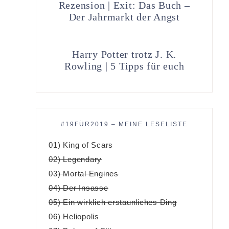
Rezension | Exit: Das Buch –
Der Jahrmarkt der Angst
Harry Potter trotz J. K.
Rowling | 5 Tipps für euch
#19FÜR2019 – MEINE LESELISTE
01) King of Scars
02) Legendary
03) Mortal Engines
04) Der Insasse
05) Ein wirklich erstaunliches Ding
06) Heliopolis