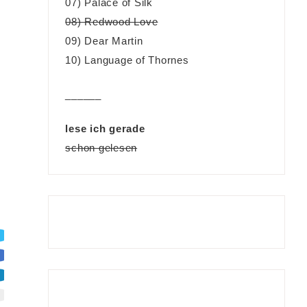
07) Palace of Silk
08) Redwood Love
09) Dear Martin
10) Language of Thornes
______
lese ich gerade
schon gelesen