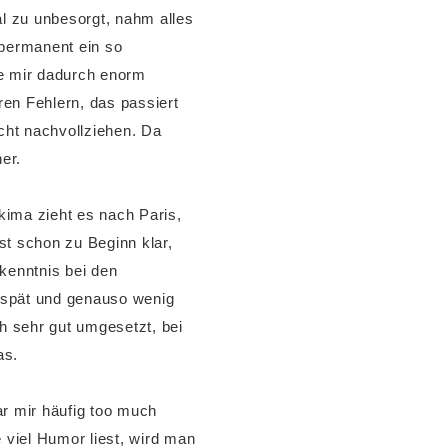
l zu unbesorgt, nahm alles
 permanent ein so
ie mir dadurch enorm
ren Fehlern, das passiert
icht nachvollziehen. Da
er.
kima zieht es nach Paris,
st schon zu Beginn klar,
rkenntnis bei den
 spät und genauso wenig
h sehr gut umgesetzt, bei
as.
ar mir häufig too much
viel Humor liest, wird man