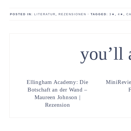
POSTED IN:
LITERATUR
,
REZENSIONEN
· TAGGED:
3★
,
4★
,
C
you’ll 
Ellingham Academy: Die
MiniRevie
Botschaft an der Wand –
Maureen Johnson |
Rezension