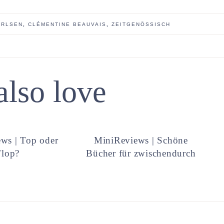
ARLSEN
,
CLÉMENTINE BEAUVAIS
,
ZEITGENÖSSISCH
also love
ws | Top oder
MiniReviews | Schöne
Flop?
Bücher für zwischendurch