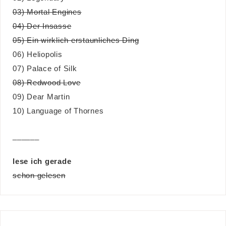
03) Mortal Engines
04) Der Insasse
05) Ein wirklich erstaunliches Ding
06) Heliopolis
07) Palace of Silk
08) Redwood Love
09) Dear Martin
10) Language of Thornes
______
lese ich gerade
schon gelesen