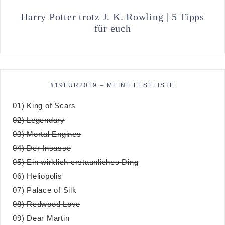
Harry Potter trotz J. K. Rowling | 5 Tipps
für euch
#19FÜR2019 – MEINE LESELISTE
01) King of Scars
02) Legendary
03) Mortal Engines
04) Der Insasse
05) Ein wirklich erstaunliches Ding
06) Heliopolis
07) Palace of Silk
08) Redwood Love
09) Dear Martin