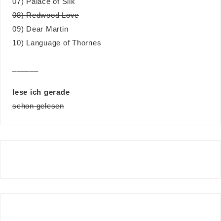
07) Palace of Silk
08) Redwood Love
09) Dear Martin
10) Language of Thornes
______
lese ich gerade
schon gelesen