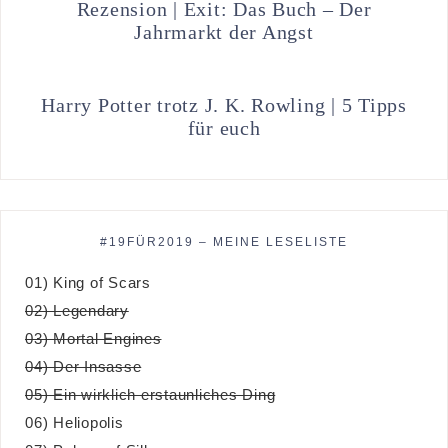
Rezension | Exit: Das Buch – Der
Jahrmarkt der Angst
Harry Potter trotz J. K. Rowling | 5 Tipps
für euch
#19FÜR2019 – MEINE LESELISTE
01) King of Scars
02) Legendary
03) Mortal Engines
04) Der Insasse
05) Ein wirklich erstaunliches Ding
06) Heliopolis