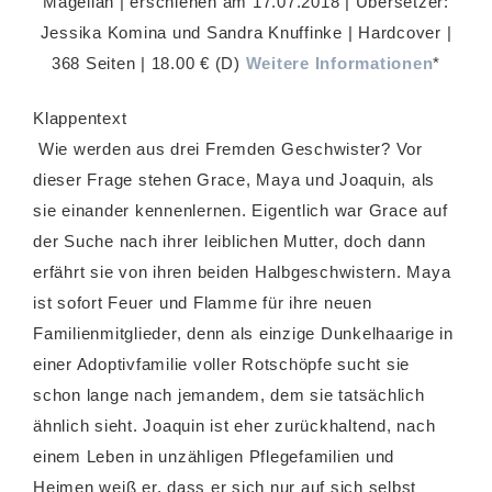
Magellan | erschienen am 17.07.2018 | Übersetzer:
Jessika Komina und Sandra Knuffinke | Hardcover |
368 Seiten | 18.00 € (D)
Weitere Informationen
*
Klappentext
Wie werden aus drei Fremden Geschwister? Vor
dieser Frage stehen Grace, Maya und Joaquin, als
sie einander kennenlernen. Eigentlich war Grace auf
der Suche nach ihrer leiblichen Mutter, doch dann
erfährt sie von ihren beiden Halbgeschwistern. Maya
ist sofort Feuer und Flamme für ihre neuen
Familienmitglieder, denn als einzige Dunkelhaarige in
einer Adoptivfamilie voller Rotschöpfe sucht sie
schon lange nach jemandem, dem sie tatsächlich
ähnlich sieht. Joaquin ist eher zurückhaltend, nach
einem Leben in unzähligen Pflegefamilien und
Heimen weiß er, dass er sich nur auf sich selbst