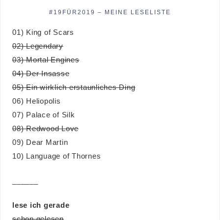
#19FÜR2019 – MEINE LESELISTE
01) King of Scars
02) Legendary
03) Mortal Engines
04) Der Insasse
05) Ein wirklich erstaunliches Ding
06) Heliopolis
07) Palace of Silk
08) Redwood Love
09) Dear Martin
10) Language of Thornes
______
lese ich gerade
schon gelesen