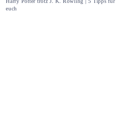
Harry Potter trotz J. K. Rowling | 5 Tipps für
euch