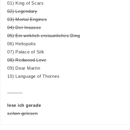
01) King of Scars
02) Legendary
03) Mortal Engines
04) Der Insasse
05) Ein wirklich erstaunliches Ding
06) Heliopolis
07) Palace of Silk
08) Redwood Love
09) Dear Martin
10) Language of Thornes
______
lese ich gerade
schon gelesen