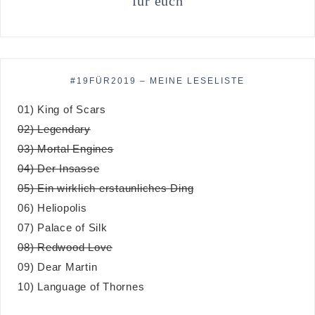
für euch
#19FÜR2019 – MEINE LESELISTE
01) King of Scars
02) Legendary
03) Mortal Engines
04) Der Insasse
05) Ein wirklich erstaunliches Ding
06) Heliopolis
07) Palace of Silk
08) Redwood Love
09) Dear Martin
10) Language of Thornes