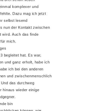
 einmal komplexer und
ehlte. Dazu mag ich jetzt
hr selbst lesend
ss nun der Kontakt zwischen
lt wird. Auch das finde
für mich.
iges
 begleitet hat. Es war,
 und ganz erholt, habe ich
habe ich bei den anderen
nnen und zwischenmenschlich
t. Und das durchweg
er hinaus wieder einige
ndgegner.
nde bin
urchblicken können, wie