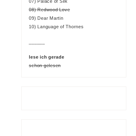
07) Palace of Silk
08) Redwood Love
09) Dear Martin
10) Language of Thornes
______
lese ich gerade
schon gelesen