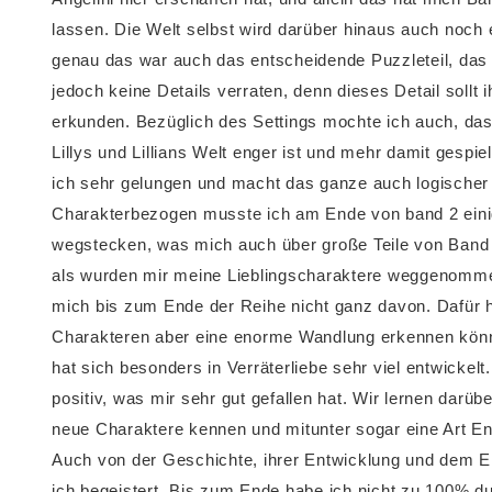
lassen. Die Welt selbst wird darüber hinaus auch noch
genau das war auch das entscheidende Puzzleteil, das f
jedoch keine Details verraten, denn dieses Detail sollt i
erkunden. Bezüglich des Settings mochte ich auch, da
Lillys und Lillians Welt enger ist und mehr damit gespie
ich sehr gelungen und macht das ganze auch logischer 
Charakterbezogen musste ich am Ende von band 2 ein
wegstecken, was mich auch über große Teile von Band 3
als wurden mir meine Lieblingscharaktere weggenommen
mich bis zum Ende der Reihe nicht ganz davon. Dafür 
Charakteren aber eine enorme Wandlung erkennen kö
hat sich besonders in Verräterliebe sehr viel entwickel
positiv, was mir sehr gut gefallen hat. Wir lernen darüb
neue Charaktere kennen und mitunter sogar eine Art E
Auch von der Geschichte, ihrer Entwicklung und dem E
ich begeistert. Bis zum Ende habe ich nicht zu 100% d