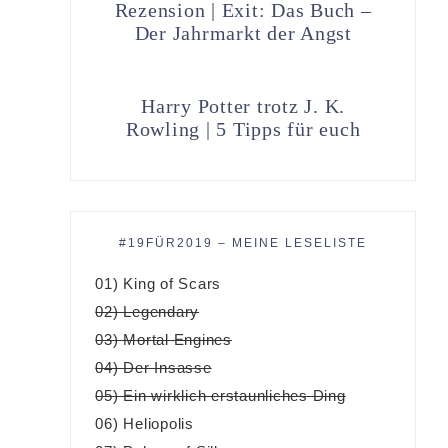
Rezension | Exit: Das Buch –
Der Jahrmarkt der Angst
Harry Potter trotz J. K.
Rowling | 5 Tipps für euch
#19FÜR2019 – MEINE LESELISTE
01) King of Scars
02) Legendary
03) Mortal Engines
04) Der Insasse
05) Ein wirklich erstaunliches Ding
06) Heliopolis