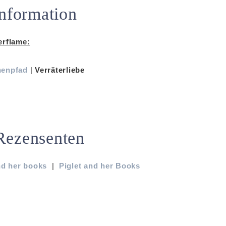
nformation
erflame
:
nenpfad
|
Verräterliebe
Rezensenten
nd her books
|
Piglet and her Books