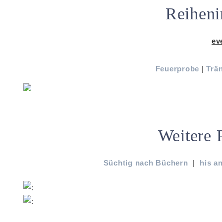
Reiheni
ev
Feuerprobe
|
Trä
Weitere 
Süchtig nach Büchern
|
his a