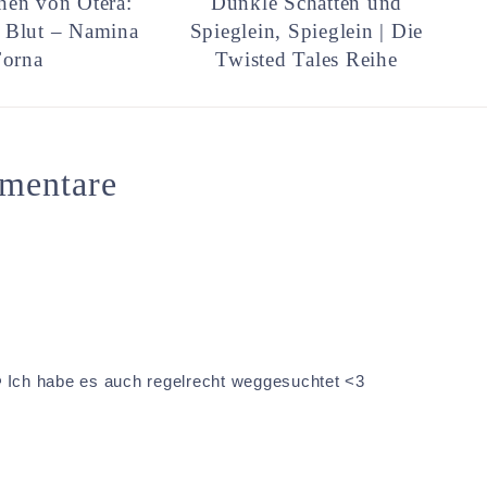
nen von Otera:
Dunkle Schatten und
 Blut – Namina
Spieglein, Spieglein | Die
Forna
Twisted Tales Reihe
mentare
🙂 Ich habe es auch regelrecht weggesuchtet <3