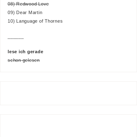
08) Redwood Love
09) Dear Martin
10) Language of Thornes
______
lese ich gerade
schon gelesen