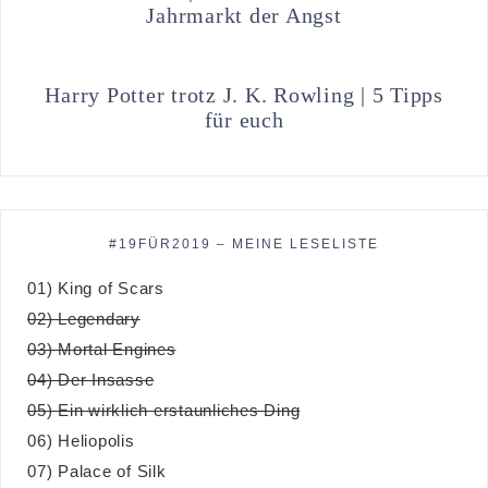
Jahrmarkt der Angst
Harry Potter trotz J. K. Rowling | 5 Tipps
für euch
#19FÜR2019 – MEINE LESELISTE
01) King of Scars
02) Legendary
03) Mortal Engines
04) Der Insasse
05) Ein wirklich erstaunliches Ding
06) Heliopolis
07) Palace of Silk