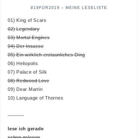
#19FÜR2019 – MEINE LESELISTE
01) King of Scars
02) Legendary
03) Mortal Engines
04) Der Insasse
05) Ein wirklich erstaunliches Ding
06) Heliopolis
07) Palace of Silk
08) Redwood Love
09) Dear Martin
10) Language of Thornes
______
lese ich gerade
schon gelesen