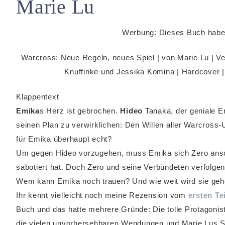
Marie Lu
Werbung: Dieses Buch habe 
Warcross: Neue Regeln, neues Spiel | von Marie Lu | V
Knuffinke
und
Jessika Komina
| Hardcover |
Klappentext
Emika
s Herz ist gebrochen.
Hideo
Tanaka, der geniale Er
seinen Plan zu verwirklichen: Den Willen aller Warcross-
für Emika überhaupt echt?
Um gegen Hideo vorzugehen, muss Emika sich Zero ansch
sabotiert hat. Doch Zero und seine Verbündeten verfolgen
Wem kann Emika noch trauen? Und wie weit wird sie gehe
Ihr kennt vielleicht noch meine Rezension vom
ersten Tei
Buch und das hatte mehrere Gründe: Die tolle Protagonist
die vielen unvorhersehbaren Wendungen und Marie Lus Sc