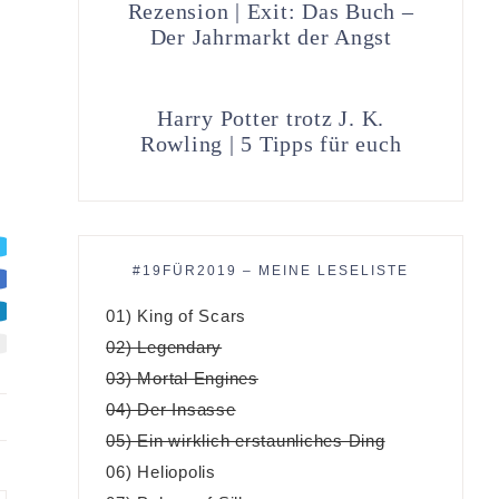
Rezension | Exit: Das Buch –
Der Jahrmarkt der Angst
Harry Potter trotz J. K.
Rowling | 5 Tipps für euch
#19FÜR2019 – MEINE LESELISTE
01) King of Scars
02) Legendary
03) Mortal Engines
04) Der Insasse
05) Ein wirklich erstaunliches Ding
06) Heliopolis