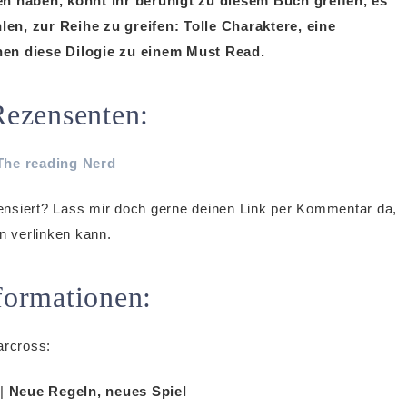
sen haben, könnt ihr beruhigt zu diesem Buch greifen, es
en, zur Reihe zu greifen: Tolle Charaktere, eine
en diese Dilogie zu einem Must Read.
Rezensenten:
The reading Nerd
ensiert? Lass mir doch gerne deinen Link per Kommentar da,
hn verlinken kann.
formationen:
rcross:
|
Neue Regeln, neues Spiel