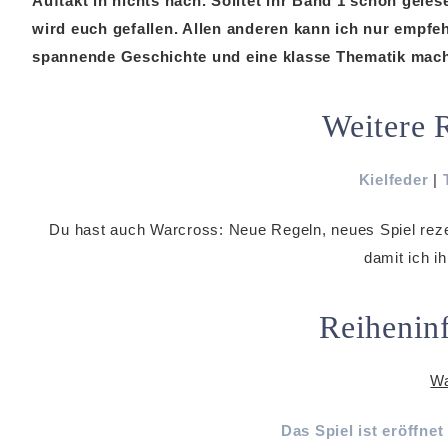
Auftakt in nichts nach. Solltet ihr Band 1 schon gele
wird euch gefallen. Allen anderen kann ich nur empfehl
spannende Geschichte und eine klasse Thematik mach
Weitere 
Kielfeder
|
Du hast auch Warcross: Neue Regeln, neues Spiel rez
damit ich i
Reihenin
Wa
Das Spiel ist eröffnet