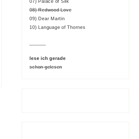
07) Palace of Silk
08) Redwood Love
09) Dear Martin
10) Language of Thornes
______
lese ich gerade
schon gelesen