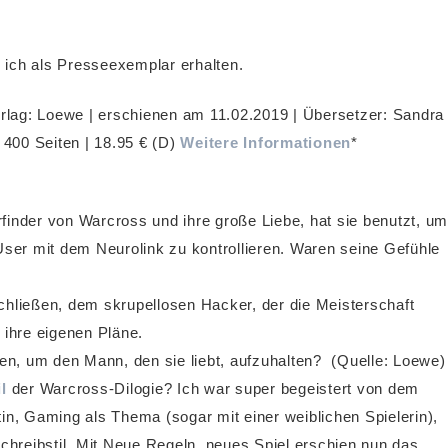
ich als Presseexemplar erhalten.
erlag: Loewe | erschienen am 11.02.2019 | Übersetzer:
Sandra
 400 Seiten | 18.95 € (D)
Weitere Informationen
*
finder von Warcross und ihre große Liebe, hat sie benutzt, um
User mit dem Neurolink zu kontrollieren. Waren seine Gefühle
ließen, dem skrupellosen Hacker, der die Meisterschaft
 ihre eigenen Pläne.
n, um den Mann, den sie liebt, aufzuhalten? (Quelle: Loewe)
l
der Warcross-Dilogie? Ich war super begeistert von dem
in, Gaming als Thema (sogar mit einer weiblichen Spielerin),
hreibstil. Mit Neue Regeln, neues Spiel erschien nun das