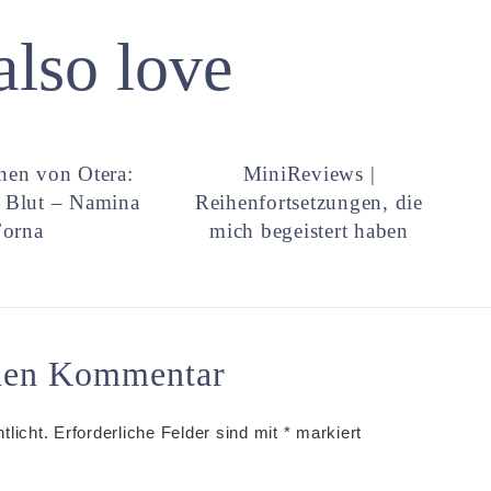
also love
nen von Otera:
MiniReviews |
 Blut – Namina
Reihenfortsetzungen, die
Forna
mich begeistert haben
inen Kommentar
tlicht.
Erforderliche Felder sind mit
*
markiert