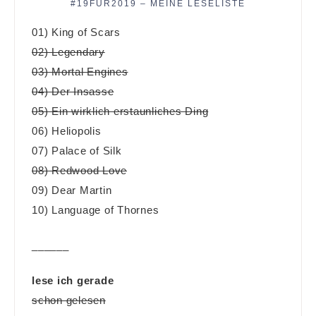
#19FÜR2019 – MEINE LESELISTE
01) King of Scars
02) Legendary
03) Mortal Engines
04) Der Insasse
05) Ein wirklich erstaunliches Ding
06) Heliopolis
07) Palace of Silk
08) Redwood Love
09) Dear Martin
10) Language of Thornes
______
lese ich gerade
schon gelesen