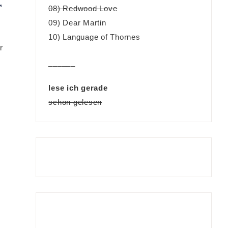
r
08) Redwood Love
09) Dear Martin
10) Language of Thornes
r
______
lese ich gerade
schon gelesen