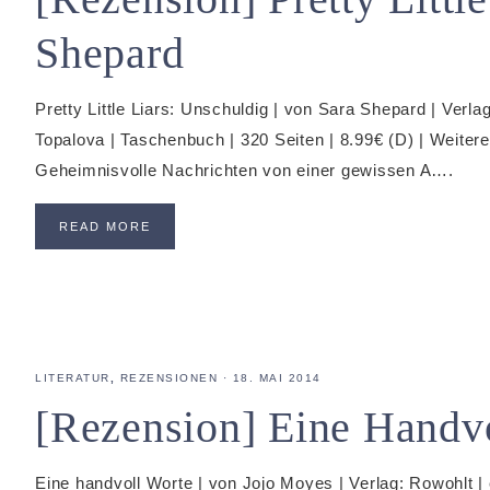
Shepard
Pretty Little Liars: Unschuldig | von Sara Shepard | Verla
Topalova | Taschenbuch | 320 Seiten | 8.99€ (D) | Weite
Geheimnisvolle Nachrichten von einer gewissen A….
READ MORE
LITERATUR
,
REZENSIONEN
·
18. MAI 2014
[Rezension] Eine Handv
Eine handvoll Worte | von Jojo Moyes | Verlag: Rowohlt |