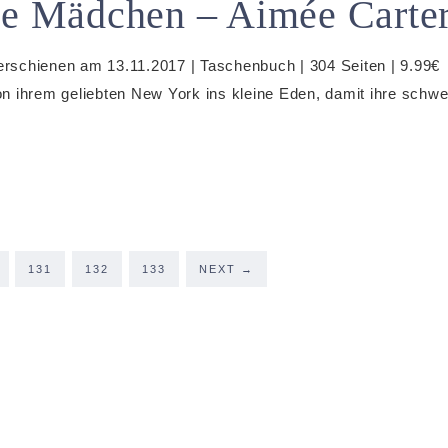
he Mädchen – Aimée Carte
 erschienen am 13.11.2017 | Taschenbuch | 304 Seiten | 9.99€
von ihrem geliebten New York ins kleine Eden, damit ihre schwe
131
132
133
NEXT
→