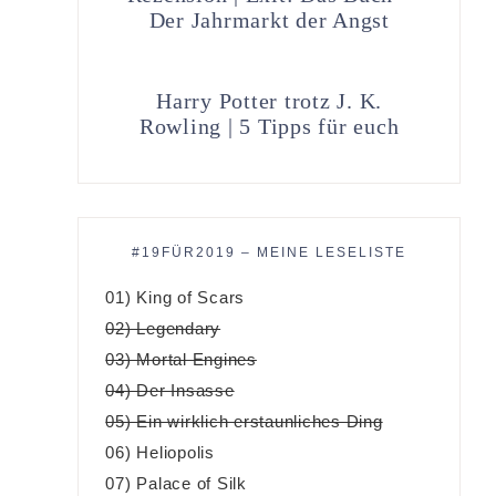
Der Jahrmarkt der Angst
Harry Potter trotz J. K.
Rowling | 5 Tipps für euch
#19FÜR2019 – MEINE LESELISTE
01) King of Scars
02) Legendary
03) Mortal Engines
04) Der Insasse
05) Ein wirklich erstaunliches Ding
06) Heliopolis
07) Palace of Silk