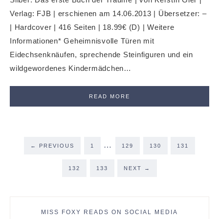
Verlag: FJB | erschienen am 14.06.2013 | Übersetzer: –
| Hardcover | 416 Seiten | 18.99€ (D) | Weitere
Informationen* Geheimnisvolle Türen mit
Eidechsenknäufen, sprechende Steinfiguren und ein
wildgewordenes Kindermädchen…
READ MORE
…
←
PREVIOUS
1
129
130
131
132
133
NEXT
→
MISS FOXY READS ON SOCIAL MEDIA