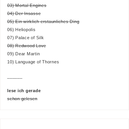
03) Mortal Engines
04) Der Insasse
05) Ein wirklich erstaunliches Ding
06) Heliopolis
07) Palace of Silk
08) Redwood Love
09) Dear Martin
10) Language of Thornes
______
lese ich gerade
schon gelesen