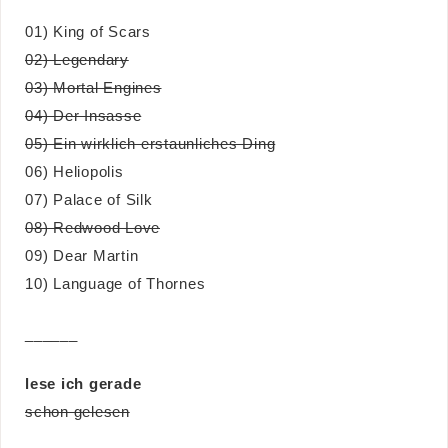
01) King of Scars
02) Legendary
03) Mortal Engines
04) Der Insasse
05) Ein wirklich erstaunliches Ding
06) Heliopolis
07) Palace of Silk
08) Redwood Love
09) Dear Martin
10) Language of Thornes
______
lese ich gerade
schon gelesen