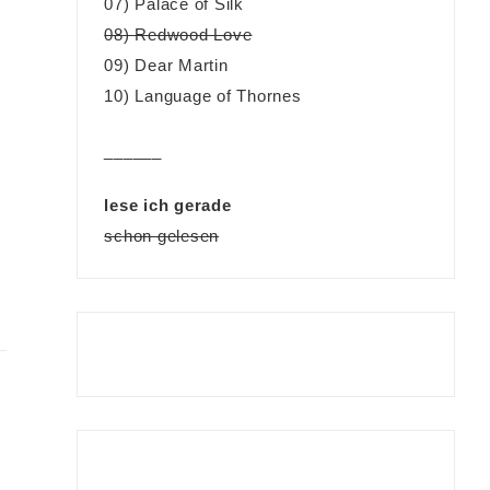
07) Palace of Silk
08) Redwood Love
09) Dear Martin
10) Language of Thornes
______
lese ich gerade
schon gelesen