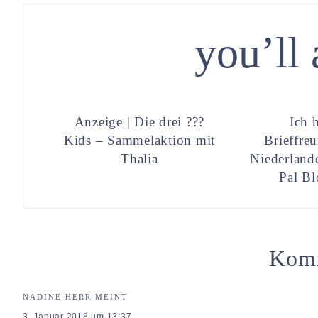
you’ll 
Anzeige | Die drei ???
Ich 
Kids – Sammelaktion mit
Brieffre
Thalia
Niederland
Pal B
Kom
NADINE HERR
MEINT
3. Januar 2018 um 13:37