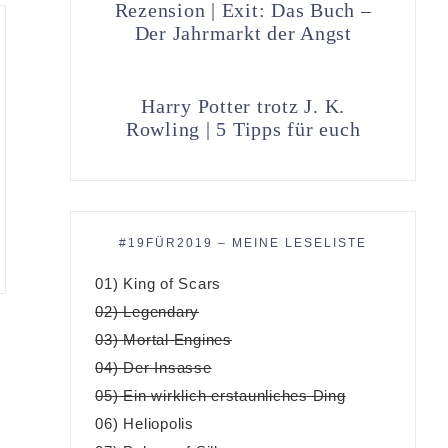
Rezension | Exit: Das Buch –
Der Jahrmarkt der Angst
Harry Potter trotz J. K.
Rowling | 5 Tipps für euch
#19FÜR2019 – MEINE LESELISTE
01) King of Scars
02) Legendary
03) Mortal Engines
04) Der Insasse
05) Ein wirklich erstaunliches Ding
06) Heliopolis