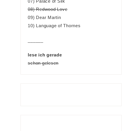
07) Palace of Silk
08) Redwood Love
09) Dear Martin
10) Language of Thornes
______
lese ich gerade
schon gelesen