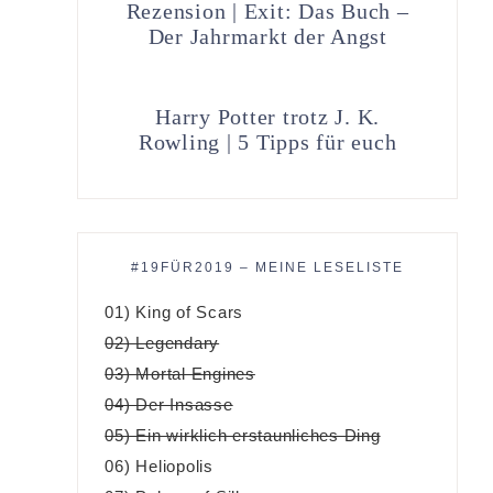
Rezension | Exit: Das Buch –
Der Jahrmarkt der Angst
Harry Potter trotz J. K.
Rowling | 5 Tipps für euch
#19FÜR2019 – MEINE LESELISTE
01) King of Scars
02) Legendary
03) Mortal Engines
04) Der Insasse
05) Ein wirklich erstaunliches Ding
06) Heliopolis