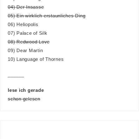
04) Der Insasse
05) Ein wirklich erstaunliches Ding
06) Heliopolis
07) Palace of Silk
08) Redwood Love
09) Dear Martin
10) Language of Thornes
______
lese ich gerade
schon gelesen