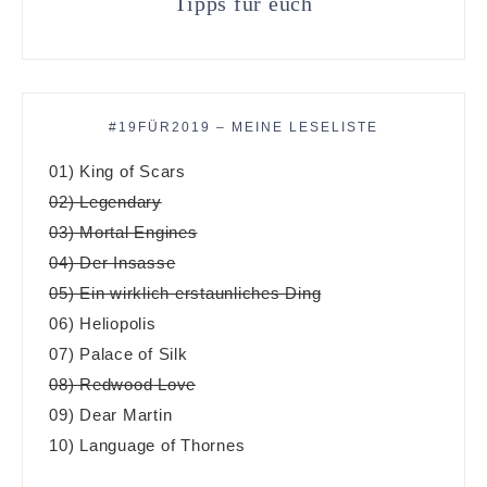
Tipps für euch
#19FÜR2019 – MEINE LESELISTE
01) King of Scars
02) Legendary
03) Mortal Engines
04) Der Insasse
05) Ein wirklich erstaunliches Ding
06) Heliopolis
07) Palace of Silk
08) Redwood Love
09) Dear Martin
10) Language of Thornes