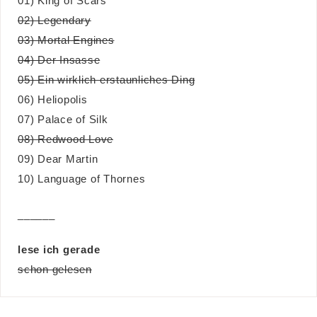
01) King of Scars
02) Legendary
03) Mortal Engines
04) Der Insasse
05) Ein wirklich erstaunliches Ding
06) Heliopolis
07) Palace of Silk
08) Redwood Love
09) Dear Martin
10) Language of Thornes
______
lese ich gerade
schon gelesen