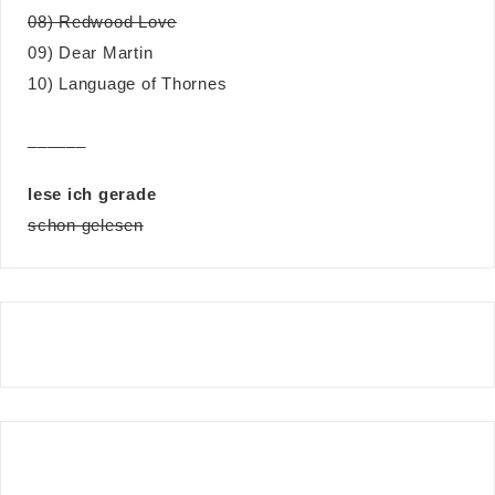
08) Redwood Love
09) Dear Martin
10) Language of Thornes
______
lese ich gerade
schon gelesen