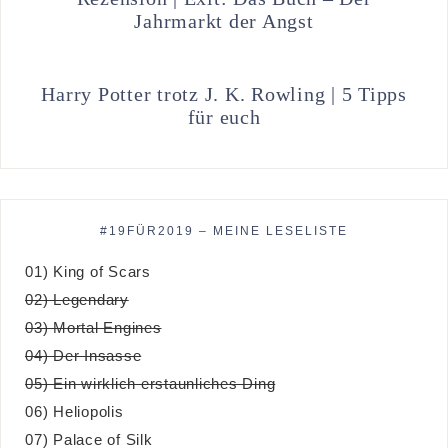
Jahrmarkt der Angst
Harry Potter trotz J. K. Rowling | 5 Tipps
für euch
#19FÜR2019 – MEINE LESELISTE
01) King of Scars
02) Legendary
03) Mortal Engines
04) Der Insasse
05) Ein wirklich erstaunliches Ding
06) Heliopolis
07) Palace of Silk