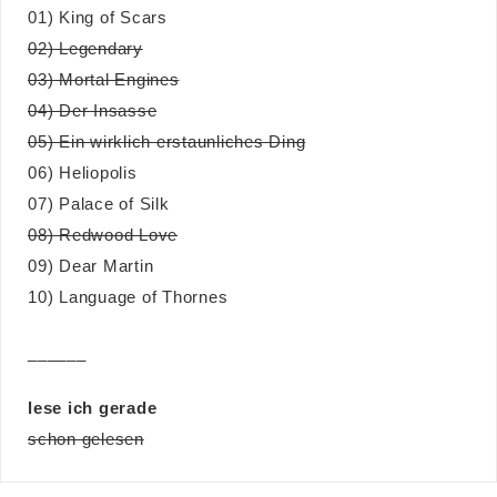
01) King of Scars
02) Legendary
03) Mortal Engines
04) Der Insasse
05) Ein wirklich erstaunliches Ding
06) Heliopolis
07) Palace of Silk
08) Redwood Love
09) Dear Martin
10) Language of Thornes
______
lese ich gerade
schon gelesen