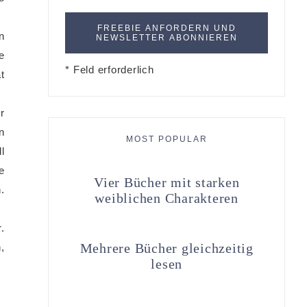
n
e
* Feld erforderlich
t
r
n
MOST POPULAR
l
e
Vier Bücher mit starken
.
weiblichen Charakteren
.
Mehrere Bücher gleichzeitig
,
lesen