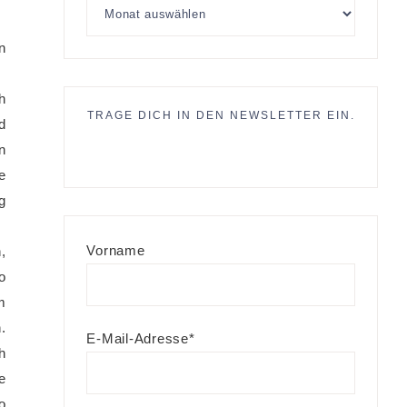
n
h
TRAGE DICH IN DEN NEWSLETTER EIN.
d
n
e
g
Vorname
,
o
m
.
E-Mail-Adresse*
h
e
o