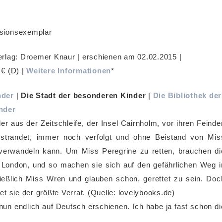
nsionsexemplar
erlag: Droemer Knaur | erschienen am 02.02.2015 |
 € (D) |
Weitere Informationen
*
nder
|
Die Stadt der besonderen Kinder
|
Die Bibliothek der
nder
 aus der Zeitschleife, der Insel Cairnholm, vor ihren Feinde
estrandet, immer noch verfolgt und ohne Beistand von Mis
 verwandeln kann. Um Miss Peregrine zu retten, brauchen di
n London, und so machen sie sich auf den gefährlichen Weg i
ießlich Miss Wren und glauben schon, gerettet zu sein. Doc
tet sie der größte Verrat. (Quelle: lovelybooks.de)
 nun endlich auf Deutsch erschienen. Ich habe ja fast schon di