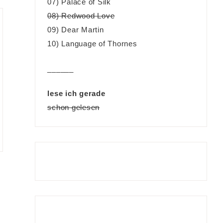
07) Palace of Silk
08) Redwood Love
09) Dear Martin
10) Language of Thornes
______
lese ich gerade
schon gelesen