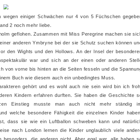
m wegen einiger Schwächen nur 4 von 5 Füchschen gegebe
Band 2 noch mehr liebe.
nholm geflohen. Zusammen mit Miss Peregrine machen sie sic
t einer anderen Ymbryne bei der sie Schutz suchen können un
 vor den Wights und den Hollows. An der Insel der besondere
nspektakulär war und sich an der einen oder anderen Stell
h von vorne bis hinten an die Seiten fesseln und die Spannun
 einem Buch wie diesem auch ein unbedingtes Muss.
akteren gehört und es wohl auch nie sein wird bin ich froh
ren Kindern erfahren durften. Sie haben die Geschichte s
zen Einstieg musste man auch nicht mehr ständig i
nd welche besondere Fähigkeit die einzelnen Kinder haben
st, dass sie wie ein Luftballon schweben kann und natürlic
eise nach London lernen die Kinder unglaublich viele ander
besonders, die anderen nicht. Aber egal wer, alle haben s