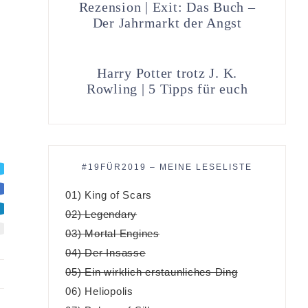
Rezension | Exit: Das Buch –
Der Jahrmarkt der Angst
Harry Potter trotz J. K.
Rowling | 5 Tipps für euch
#19FÜR2019 – MEINE LESELISTE
01) King of Scars
02) Legendary
03) Mortal Engines
04) Der Insasse
05) Ein wirklich erstaunliches Ding
06) Heliopolis