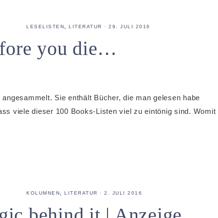
LESELISTEN
,
LITERATUR
·
29. JULI 2016
efore you die…
te angesammelt. Sie enthält Bücher, die man gelesen habe
ass viele dieser 100 Books-Listen viel zu eintönig sind. Womit
KOLUMNEN
,
LITERATUR
·
2. JULI 2016
c behind it | Anzeige