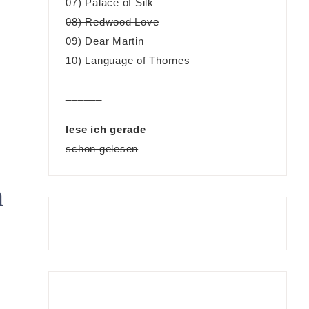
07) Palace of Silk
08) Redwood Love
09) Dear Martin
10) Language of Thornes
______
lese ich gerade
schon gelesen
n