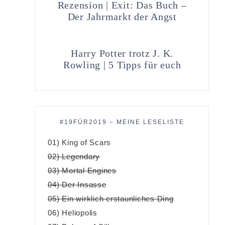
Rezension | Exit: Das Buch –
Der Jahrmarkt der Angst
Harry Potter trotz J. K.
Rowling | 5 Tipps für euch
#19FÜR2019 – MEINE LESELISTE
01) King of Scars
02) Legendary
03) Mortal Engines
04) Der Insasse
05) Ein wirklich erstaunliches Ding
06) Heliopolis