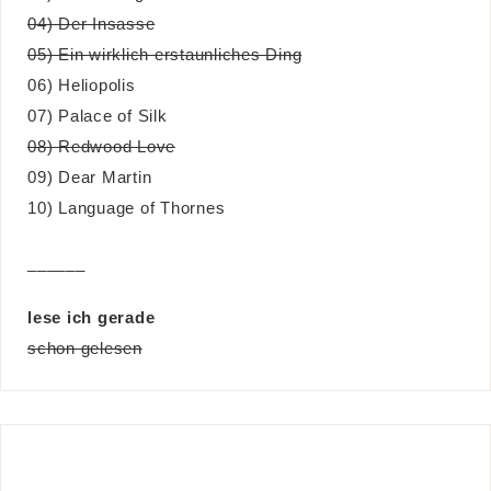
04) Der Insasse
05) Ein wirklich erstaunliches Ding
06) Heliopolis
07) Palace of Silk
08) Redwood Love
09) Dear Martin
10) Language of Thornes
______
lese ich gerade
schon gelesen