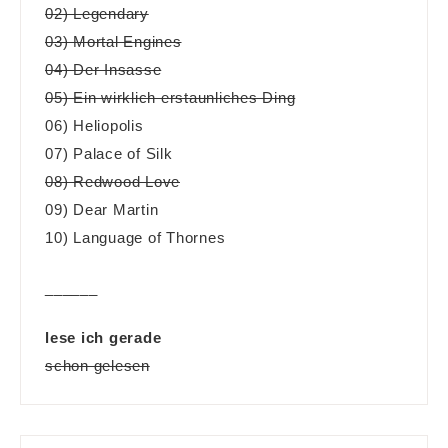
02) Legendary
03) Mortal Engines
04) Der Insasse
05) Ein wirklich erstaunliches Ding
06) Heliopolis
07) Palace of Silk
08) Redwood Love
09) Dear Martin
10) Language of Thornes
______
lese ich gerade
schon gelesen