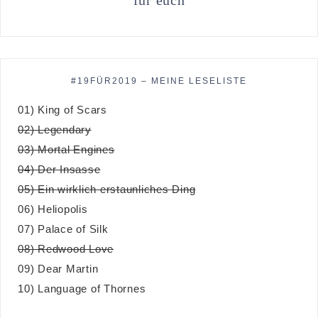
für euch
#19FÜR2019 – MEINE LESELISTE
01) King of Scars
02) Legendary
03) Mortal Engines
04) Der Insasse
05) Ein wirklich erstaunliches Ding
06) Heliopolis
07) Palace of Silk
08) Redwood Love
09) Dear Martin
10) Language of Thornes