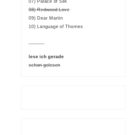
07) Palace of Silk
08) Redwood Love
09) Dear Martin
10) Language of Thornes
______
lese ich gerade
schon gelesen