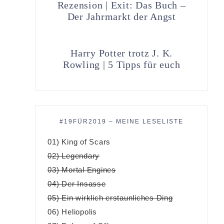
Rezension | Exit: Das Buch –
Der Jahrmarkt der Angst
Harry Potter trotz J. K.
Rowling | 5 Tipps für euch
#19FÜR2019 – MEINE LESELISTE
01) King of Scars
02) Legendary
03) Mortal Engines
04) Der Insasse
05) Ein wirklich erstaunliches Ding
06) Heliopolis