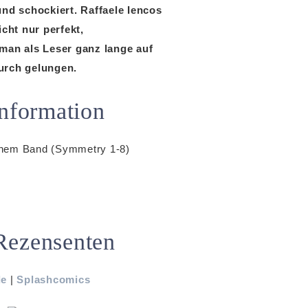
d schockiert. Raffaele Iencos
icht nur perfekt,
 man als Leser ganz lange auf
durch gelungen.
nformation
inem Band (Symmetry 1-8)
Rezensenten
de
|
Splashcomics