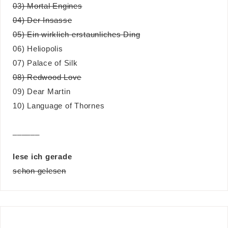
03) Mortal Engines
04) Der Insasse
05) Ein wirklich erstaunliches Ding
06) Heliopolis
07) Palace of Silk
08) Redwood Love
09) Dear Martin
10) Language of Thornes
______
lese ich gerade
schon gelesen