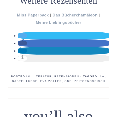
Weitere Rezensenten
Miss Paperback
|
Das Bücherchamäleon
|
Meine Lieblingsbücher
POSTED IN:
LITERATUR
,
REZENSIONEN
· TAGGED:
4★
,
BASTEI LÜBBE
,
EVA VÖLLER
,
ONE
,
ZEITGENÖSSISCH
you’ll also