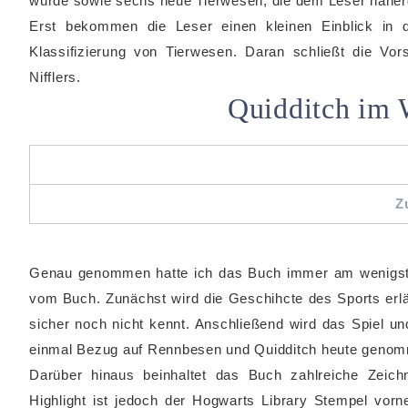
wurde sowie sechs neue Tierwesen, die dem Leser nähe
Erst bekommen die Leser einen kleinen Einblick in d
Klassifizierung von Tierwesen. Daran schließt die Vors
Nifflers.
Quidditch im 
Z
Genau genommen hatte ich das Buch immer am wenigsten 
vom Buch. Zunächst wird die Geschihcte des Sports erläu
sicher noch nicht kennt. Anschließend wird das Spiel u
einmal Bezug auf Rennbesen und Quidditch heute geno
Darüber hinaus beinhaltet das Buch zahlreiche Zeich
Highlight ist jedoch der Hogwarts Library Stempel vor