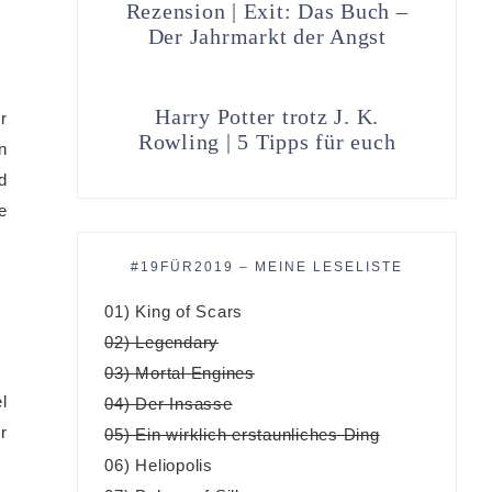
Rezension | Exit: Das Buch –
Der Jahrmarkt der Angst
Harry Potter trotz J. K.
r
Rowling | 5 Tipps für euch
n
d
e
#19FÜR2019 – MEINE LESELISTE
01) King of Scars
02) Legendary
03) Mortal Engines
l
04) Der Insasse
r
05) Ein wirklich erstaunliches Ding
06) Heliopolis