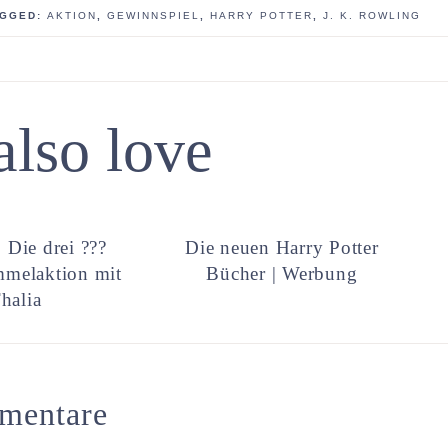
AGGED:
AKTION
,
GEWINNSPIEL
,
HARRY POTTER
,
J. K. ROWLING
also love
 Die drei ???
Die neuen Harry Potter
mmelaktion mit
Bücher | Werbung
halia
mentare