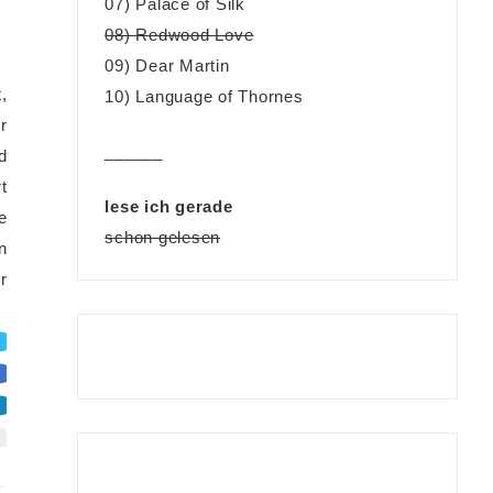
07) Palace of Silk
08) Redwood Love
09) Dear Martin
,
10) Language of Thornes
r
______
d
t
lese ich gerade
e
schon gelesen
n
r