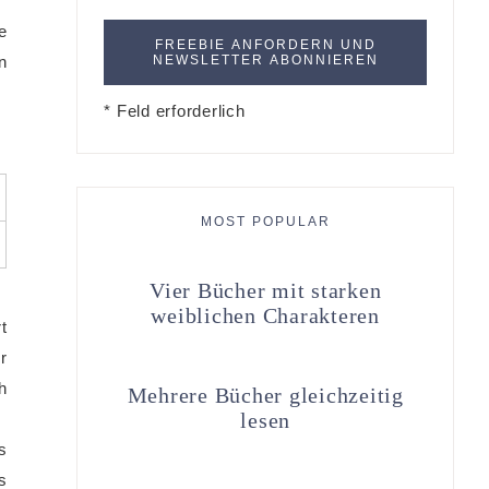
e
n
* Feld erforderlich
MOST POPULAR
Vier Bücher mit starken
weiblichen Charakteren
t
r
h
Mehrere Bücher gleichzeitig
lesen
s
s