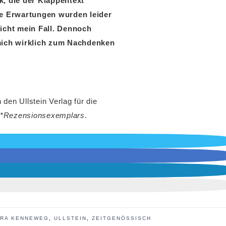
k, die der Klappentext
ne Erwartungen wurden leider
nicht mein Fall. Dennoch
 mich wirklich zum Nachdenken
 den Ullstein Verlag für die
*Rezensionsexemplars
.
RA KENNEWEG
,
ULLSTEIN
,
ZEITGENÖSSISCH