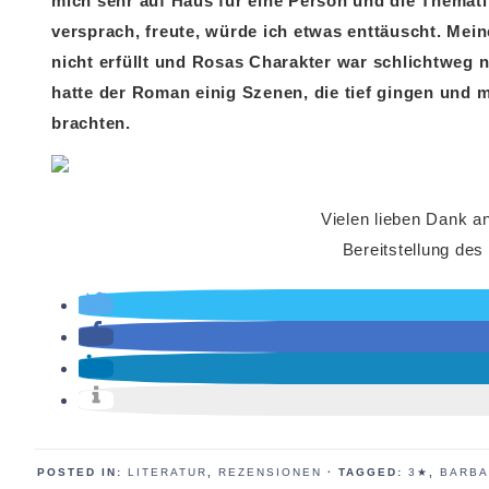
mich sehr auf Haus für eine Person und die Themati
versprach, freute, würde ich etwas enttäuscht. Mei
nicht erfüllt und Rosas Charakter war schlichtweg 
hatte der Roman einig Szenen, die tief gingen und
brachten.
Vielen lieben Dank an
Bereitstellung des
POSTED IN:
LITERATUR
,
REZENSIONEN
· TAGGED:
3★
,
BARBA