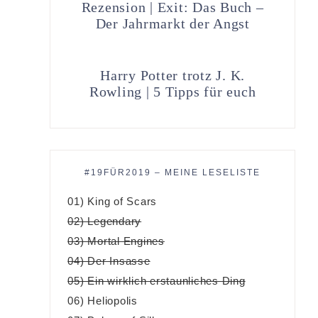
Rezension | Exit: Das Buch –
Der Jahrmarkt der Angst
Harry Potter trotz J. K.
Rowling | 5 Tipps für euch
#19FÜR2019 – MEINE LESELISTE
01) King of Scars
02) Legendary
03) Mortal Engines
04) Der Insasse
05) Ein wirklich erstaunliches Ding
06) Heliopolis