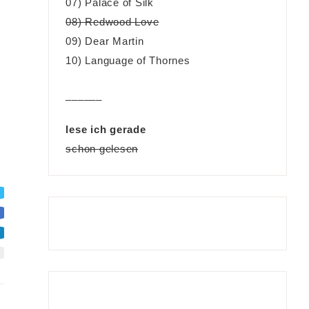
07) Palace of Silk
08) Redwood Love
09) Dear Martin
10) Language of Thornes
______
lese ich gerade
schon gelesen