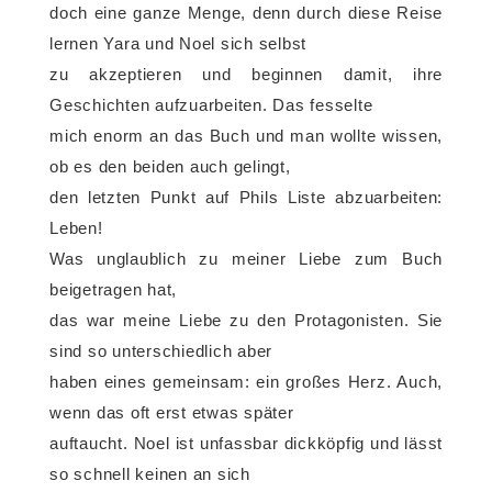
doch eine ganze Menge, denn durch diese Reise
lernen Yara und Noel sich selbst
zu akzeptieren und beginnen damit, ihre
Geschichten aufzuarbeiten. Das fesselte
mich enorm an das Buch und man wollte wissen,
ob es den beiden auch gelingt,
den letzten Punkt auf Phils Liste abzuarbeiten:
Leben!
Was unglaublich zu meiner Liebe zum Buch
beigetragen hat,
das war meine Liebe zu den Protagonisten. Sie
sind so unterschiedlich aber
haben eines gemeinsam: ein großes Herz. Auch,
wenn das oft erst etwas später
auftaucht. Noel ist unfassbar dickköpfig und lässt
so schnell keinen an sich