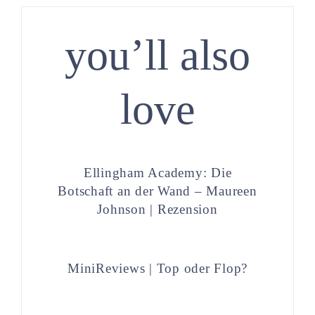
you’ll also
love
Ellingham Academy: Die
Botschaft an der Wand – Maureen
Johnson | Rezension
MiniReviews | Top oder Flop?