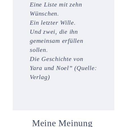
Eine Liste mit zehn
Wünschen.
Ein letzter Wille.
Und zwei, die ihn
gemeinsam erfüllen
sollen.
Die Geschichte von
Yara und Noel
” (Quelle:
Verlag)
Meine Meinung