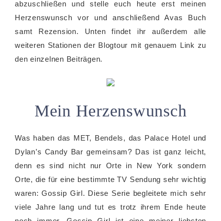
abzuschließen und stelle euch heute erst meinen
Herzenswunsch vor und anschließend Avas Buch
samt Rezension. Unten findet ihr außerdem alle
weiteren Stationen der Blogtour mit genauem Link zu
den einzelnen Beiträgen.
Mein Herzenswunsch
Was haben das MET, Bendels, das Palace Hotel und
Dylan’s Candy Bar gemeinsam? Das ist ganz leicht,
denn es sind nicht nur Orte in New York sondern
Orte, die für eine bestimmte TV Sendung sehr wichtig
waren: Gossip Girl. Diese Serie begleitete mich sehr
viele Jahre lang und tut es trotz ihrem Ende heute
noch immer. Gossip Girl ist eine meiner liebsten