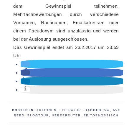
dem Gewinnspiel teilnehmen.
Mehrfachbewerbungen durch verschiedene
Vornamen, Nachnamen, Emailadressen oder
einem Pseudonym sind unzulässig und werden
bei der Auslosung ausgeschlossen.
Das Gewinnspiel endet am 23.2.2017 um 23:59
Uhr
POSTED IN:
AKTIONEN
,
LITERATUR
· TAGGED:
5★
,
AVA
REED
,
BLOGTOUR
,
UEBERREUTER
,
ZEITGENÖSSISCH