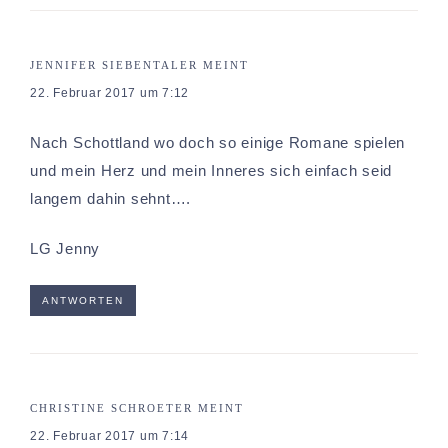
JENNIFER SIEBENTALER
MEINT
22. Februar 2017 um 7:12
Nach Schottland wo doch so einige Romane spielen
und mein Herz und mein Inneres sich einfach seid
langem dahin sehnt….
LG Jenny
ANTWORTEN
CHRISTINE SCHROETER
MEINT
22. Februar 2017 um 7:14