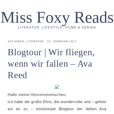
Miss Foxy Reads
LITERATUR, LIFESTYLE, FILME & SERIEN
AKTIONEN
,
LITERATUR
·
22. FEBRUAR 2017
Blogtour | Wir fliegen,
wenn wir fallen – Ava
Reed
Hallo meine Herzensmenschen,
ich habe die große Ehre, die wundervolle und – geben
wir es zu – emotionale Blogtour der lieben Ava