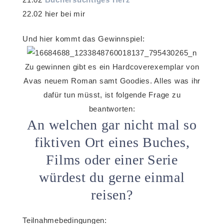
22.02 hier bei mir
Und hier kommt das Gewinnspiel:
Zu gewinnen gibt es ein Hardcoverexemplar von
Avas neuem Roman samt Goodies. Alles was ihr
dafür tun müsst, ist folgende Frage zu
beantworten:
An welchen gar nicht mal so
fiktiven Ort eines Buches,
Films oder einer Serie
würdest du gerne einmal
reisen?
Teilnahmebedingungen: