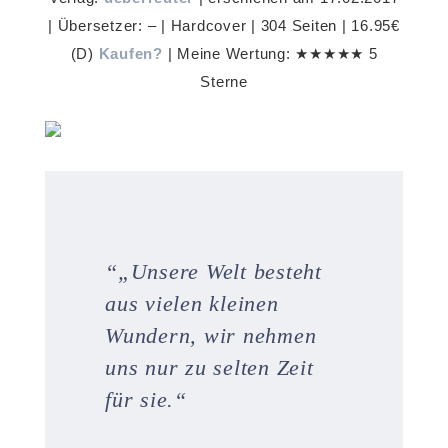
| Übersetzer: – | Hardcover | 304 Seiten | 16.95€
(D)
Kaufen?
| Meine Wertung: ★★★★★ 5
Sterne
“„Unsere Welt besteht
aus vielen kleinen
Wundern, wir nehmen
uns nur zu selten Zeit
für sie.“