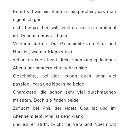
Es ist schwer ein Buch zu besprechen, das man
eigentlich gar
nicht besprechen will, weil es viel zu emotional
ist. Dennoch muss ich den
Versuch starten. Die Geschichte von Yara und
Noel ist, wie der Klappentext
schon erahnen lässt, kein spannungsgeladenes
Abenteuer sondern eine sehr ruhige
Geschichte, bei der jedoch auch sehr viel
passiert. Yara und Noel sind beide
Charaktere, die schon sehr viel durchmachen
mussten. Doch sie finden beide
Zuflucht bei Phil, der Noels Opa ist und im
Altenheim lebt. Phil ist sehr krank
und als er stirbt, bricht für Yara und Noel nicht