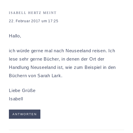
ISABELL HERTZ
MEINT
22. Februar 2017 um 17:25
Hallo,
ich würde gerne mal nach Neuseeland reisen. Ich
lese sehr gerne Bücher, in denen der Ort der
Handlung Neuseeland ist, wie zum Beispiel in den
Büchern von Sarah Lark.
Liebe Grüße
Isabell
ANTWORTEN