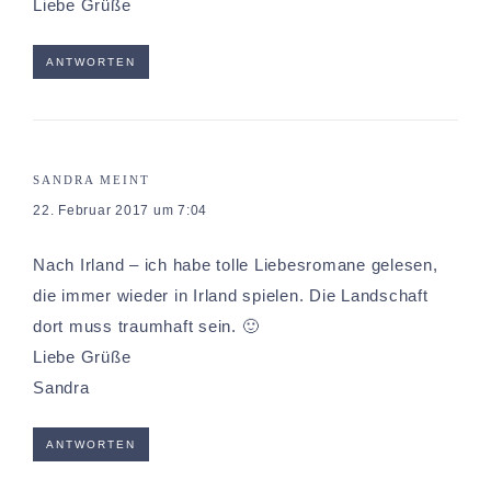
Liebe Grüße
ANTWORTEN
SANDRA
MEINT
22. Februar 2017 um 7:04
Nach Irland – ich habe tolle Liebesromane gelesen,
die immer wieder in Irland spielen. Die Landschaft
dort muss traumhaft sein. 🙂
Liebe Grüße
Sandra
ANTWORTEN