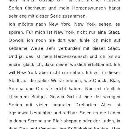
Serien überhaupt und mein Herzenswunsch hängt
sehr eng mit dieser Serie zusammen.
Ich möchte nach New York. New York sehen, es
spüren. Für mich ist New York nicht nur eine Stadt.
Obwohl ich noch nie dort war, fühle ich mich auf
seltsame Weise sehr verbunden mit dieser Stadt.
Und ja, das ist mein Herzenswunsch und ich bin so
enorm glücklich, dass dieser wirklich erfüllbar ist. Ich
will New York aber nicht nur sehen. Ich will in dieser
Stadt auf die selbe Weise erleben, wie Chuck, Blair,
Serena und Co. sie erlebt haben. Nur mit deutlich
kleinerem Budget. Gossip Girl ist eine der wenigen
Serien mit vielen normalen Drehorten. Alles ist
irgendwie besuchbar und sehbar. Seien es die Läden
in denen Serena und Blair shoppen oder der Laden, in
dem Dan und Vanessa ihre Süßigkeiten kaufen. Man