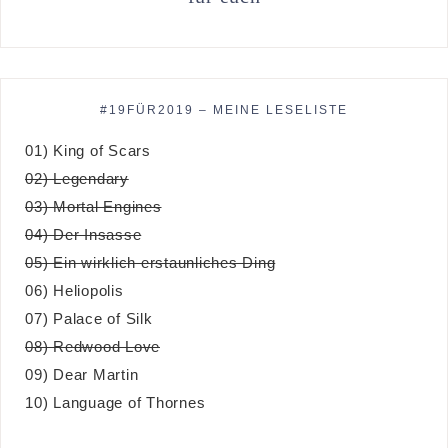
#19FÜR2019 – MEINE LESELISTE
01) King of Scars
02) Legendary
03) Mortal Engines
04) Der Insasse
05) Ein wirklich erstaunliches Ding
06) Heliopolis
07) Palace of Silk
08) Redwood Love
09) Dear Martin
10) Language of Thornes