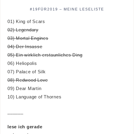
#19FÜR2019 – MEINE LESELISTE
01) King of Scars
02) Legendary
03) Mortal Engines
04) Der Insasse
05) Ein wirklich erstaunliches Ding
06) Heliopolis
07) Palace of Silk
08) Redwood Love
09) Dear Martin
10) Language of Thornes
______
lese ich gerade