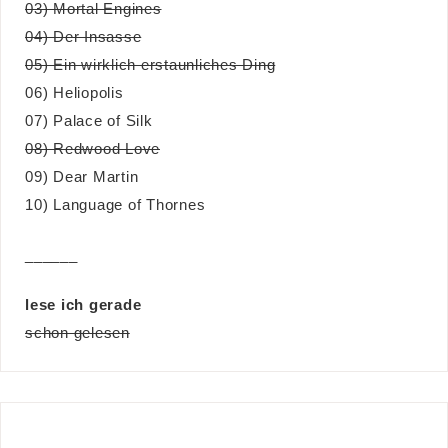
03) Mortal Engines
04) Der Insasse
05) Ein wirklich erstaunliches Ding
06) Heliopolis
07) Palace of Silk
08) Redwood Love
09) Dear Martin
10) Language of Thornes
______
lese ich gerade
schon gelesen