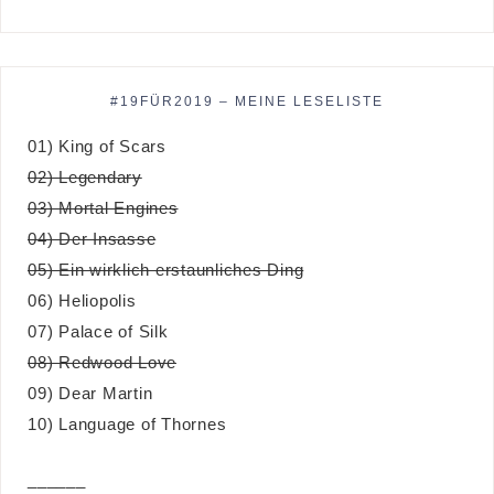
#19FÜR2019 – MEINE LESELISTE
01) King of Scars
02) Legendary
03) Mortal Engines
04) Der Insasse
05) Ein wirklich erstaunliches Ding
06) Heliopolis
07) Palace of Silk
08) Redwood Love
09) Dear Martin
10) Language of Thornes
______