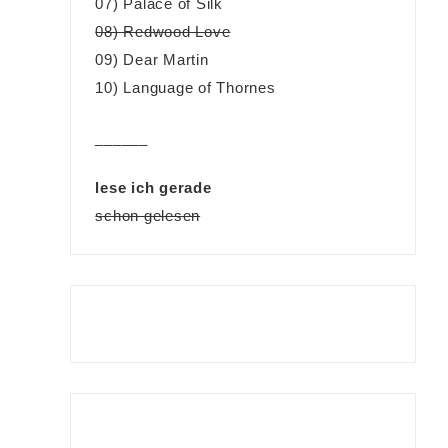
07) Palace of Silk
08) Redwood Love
09) Dear Martin
10) Language of Thornes
______
lese ich gerade
schon gelesen