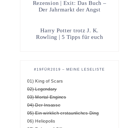
Rezension | Exit: Das Buch –
Der Jahrmarkt der Angst
Harry Potter trotz J. K.
Rowling | 5 Tipps für euch
#19FÜR2019 – MEINE LESELISTE
01) King of Scars
02) Legendary
03) Mortal Engines
04) Der Insasse
05) Ein wirklich erstaunliches Ding
06) Heliopolis