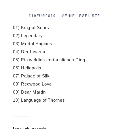
#19FÜR2019 – MEINE LESELISTE
01) King of Scars
02) Legendary
03) Mortal Engines
04) Der Insasse
05) Ein wirklich erstaunliches Ding
06) Heliopolis
07) Palace of Silk
08) Redwood Love
09) Dear Martin
10) Language of Thornes
______
lese ich gerade