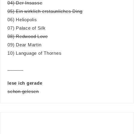
04) Der Insasse
05) Ein wirklich erstaunliches Ding
06) Heliopolis
07) Palace of Silk
08) Redwood Love
09) Dear Martin
10) Language of Thornes
______
lese ich gerade
schon gelesen