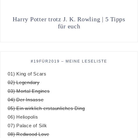
Harry Potter trotz J. K. Rowling | 5 Tipps
für euch
#19FÜR2019 – MEINE LESELISTE
01) King of Scars
02) Legendary
03) Mortal Engines
04) Der Insasse
05) Ein wirklich erstaunliches Ding
06) Heliopolis
07) Palace of Silk
08) Redwood Love