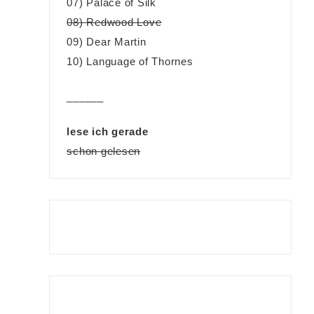
07) Palace of Silk
08) Redwood Love
09) Dear Martin
10) Language of Thornes
______
lese ich gerade
schon gelesen