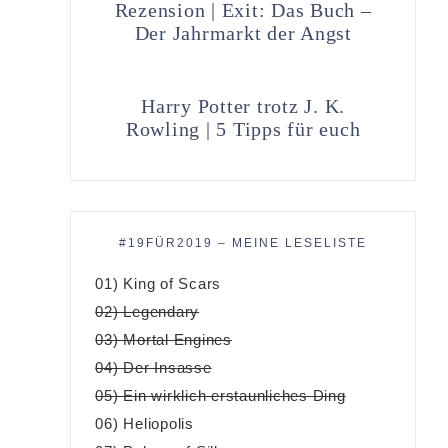
Rezension | Exit: Das Buch –
Der Jahrmarkt der Angst
Harry Potter trotz J. K.
Rowling | 5 Tipps für euch
#19FÜR2019 – MEINE LESELISTE
01) King of Scars
02) Legendary
03) Mortal Engines
04) Der Insasse
05) Ein wirklich erstaunliches Ding
06) Heliopolis