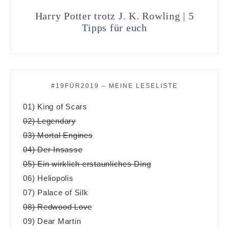
Harry Potter trotz J. K. Rowling | 5
Tipps für euch
#19FÜR2019 – MEINE LESELISTE
01) King of Scars
02) Legendary
03) Mortal Engines
04) Der Insasse
05) Ein wirklich erstaunliches Ding
06) Heliopolis
07) Palace of Silk
08) Redwood Love
09) Dear Martin