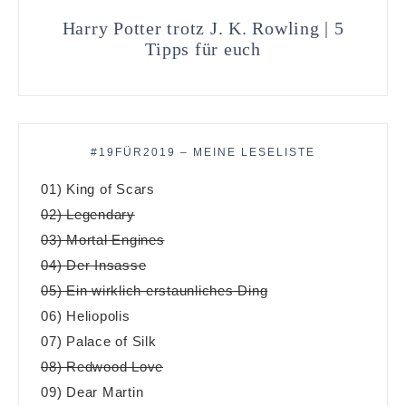
Harry Potter trotz J. K. Rowling | 5
Tipps für euch
#19FÜR2019 – MEINE LESELISTE
01) King of Scars
02) Legendary
03) Mortal Engines
04) Der Insasse
05) Ein wirklich erstaunliches Ding
06) Heliopolis
07) Palace of Silk
08) Redwood Love
09) Dear Martin