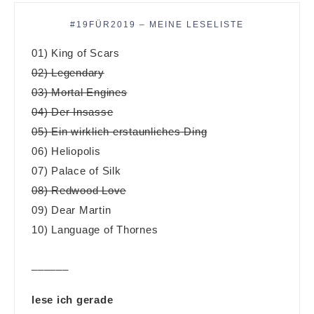
#19FÜR2019 – MEINE LESELISTE
01) King of Scars
02) Legendary
03) Mortal Engines
04) Der Insasse
05) Ein wirklich erstaunliches Ding
06) Heliopolis
07) Palace of Silk
08) Redwood Love
09) Dear Martin
10) Language of Thornes
______
lese ich gerade