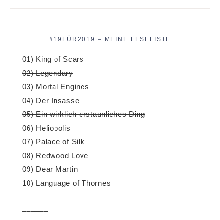
#19FÜR2019 – MEINE LESELISTE
01) King of Scars
02) Legendary
03) Mortal Engines
04) Der Insasse
05) Ein wirklich erstaunliches Ding
06) Heliopolis
07) Palace of Silk
08) Redwood Love
09) Dear Martin
10) Language of Thornes
______