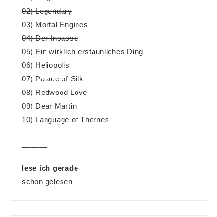
02) Legendary
03) Mortal Engines
04) Der Insasse
05) Ein wirklich erstaunliches Ding
06) Heliopolis
07) Palace of Silk
08) Redwood Love
09) Dear Martin
10) Language of Thornes
______
lese ich gerade
schon gelesen