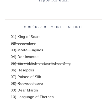
#19FÜR2019 – MEINE LESELISTE
01) King of Scars
02) Legendary
03) Mortal Engines
04) Der Insasse
05) Ein wirklich erstaunliches Ding
06) Heliopolis
07) Palace of Silk
08) Redwood Love
09) Dear Martin
10) Language of Thornes